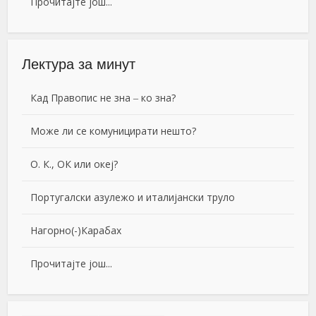
Прочитајте још...
Лектура за минут
Кад Правопис не зна ‒ ко зна?
Може ли се комуницирати нешто?
О. К., ОК или океј?
Португалски азулежо и италијански труло
Нагорно(-)Карабах
Прочитајте још...