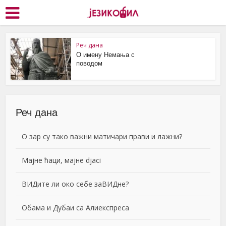
Реч дана
О имену Немања с
поводом
Реч дана
О зар су тако важни матичари прави и лажни?
Мајне ћаци, мајне djaci
ВИДите ли око себе заВИДне?
Обама и Дубаи са Алиекспреса