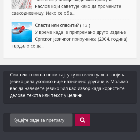
наслов који саветује како да промените
свакодневницу. Иако се оба...
Спасти или спасити?
( 13 )
У време када је припремано друго издање
Српског језичког приручника (2004. година)
тврдило се да...
Сви текстови на овом сајту су интелектуална својина
Језикофила уколико није назначено другачије. Молимо
вас да наведете Језикофил као извор када користите
делове текста или текст у целини.