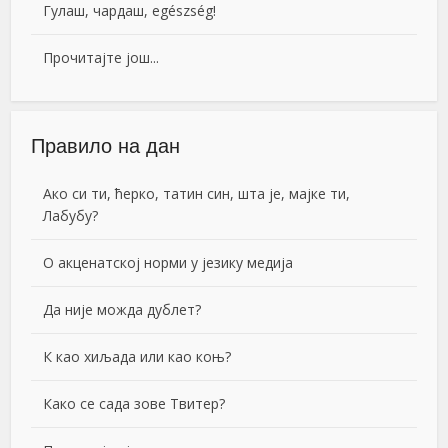
Гулаш, чардаш, egészség!
Прочитајте још...
Правило на дан
Ако си ти, ћерко, татин син, шта је, мајке ти,
Лабубу?
О акценатској норми у језику медија
Да није можда дублет?
К као хиљада или као коњ?
Како се сада зове Твитер?