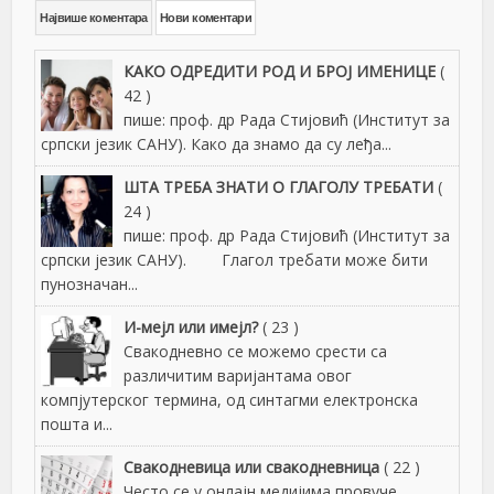
Највише коментара
Нови коментари
КАКО ОДРЕДИТИ РОД И БРОЈ ИМЕНИЦЕ
(
42 )
пише: проф. др Рада Стијовић (Институт за
српски језик САНУ). Како да знамо да су леђа...
ШТА ТРЕБА ЗНАТИ О ГЛАГОЛУ ТРЕБАТИ
(
24 )
пише: проф. др Рада Стијовић (Институт за
српски језик САНУ). Глагол требати може бити
пунозначан...
И-мејл или имејл?
( 23 )
Свакодневно се можемо срести са
различитим варијантама овог
компјутерског термина, од синтагми електронска
пошта и...
Свакодневица или свакодневница
( 22 )
Често се у онлајн медијима провуче