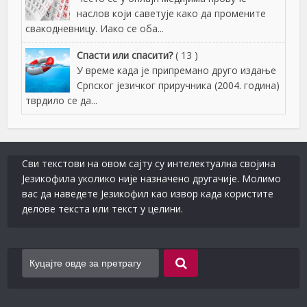
наслов који саветује како да промените
свакодневницу. Иако се оба...
Спасти или спасити?
( 13 )
У време када је припремано друго издање
Српског језичког приручника (2004. година)
тврдило се да...
Сви текстови на овом сајту су интелектуална својина
Језикофила уколико није назначено другачије. Молимо
вас да наведете Језикофил као извор када користите
делове текста или текст у целини.