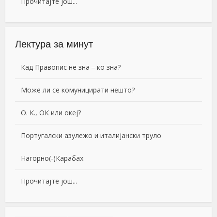
Прочитајте још...
Лектура за минут
Кад Правопис не зна ‒ ко зна?
Може ли се комуницирати нешто?
О. К., ОК или океј?
Португалски азулежо и италијански труло
Нагорно(-)Карабах
Прочитајте још...