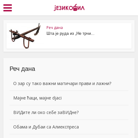
Реч дана
Шта је руда из „Не трчи...
Реч дана
О зар су тако важни матичари прави и лажни?
Мајне ћаци, мајне djaci
ВИДите ли око себе заВИДне?
Обама и Дубаи са Алиекспреса