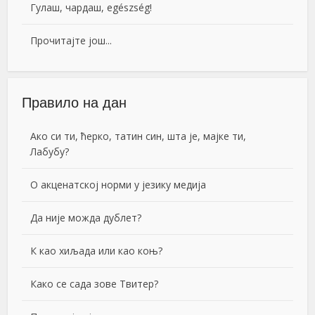
Гулаш, чардаш, egészség!
Прочитајте још...
Правило на дан
Ако си ти, ћерко, татин син, шта је, мајке ти,
Лабубу?
О акценатској норми у језику медија
Да није можда дублет?
К као хиљада или као коњ?
Како се сада зове Твитер?