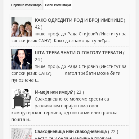
Највише коментара
Нови коментари
КАКО ОДРЕДИТИ РОД И БРОЈ ИМЕНИЦЕ
(
42 )
пише: проф. др Рада Стијовић (Институт за
српски језик САНУ). Како да знамо да су леђа...
ШТА ТРЕБА ЗНАТИ О ГЛАГОЛУ ТРЕБАТИ
(
24 )
пише: проф. др Рада Стијовић (Институт за
српски језик САНУ). Глагол требати може бити
пунозначан...
И-мејл или имејл?
( 23 )
Свакодневно се можемо срести са
различитим варијантама овог
компјутерског термина, од синтагми електронска
пошта и...
Свакодневица или свакодневница
( 22 )
Често се у онлајн медијима провуче