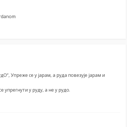
ordanom
дО“, Упреже се у јарам, а руда повезује јарам и
е упрегнути у руду, а не у рудо.