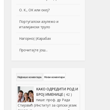
О. К., ОК или океј?
Португалски азулежо и
италијански труло
Нагорно(-)Карабах
Прочитајте још...
Највише коментара
Нови коментари
КАКО ОДРЕДИТИ РОД И
БРОЈ ИМЕНИЦЕ
( 42 )
пише: проф. др Рада
Стијовић (Институт за српски језик