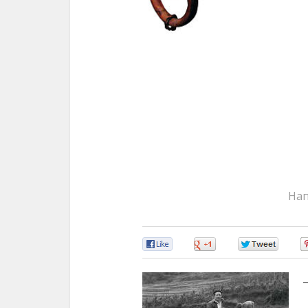
Нап
0
0
0