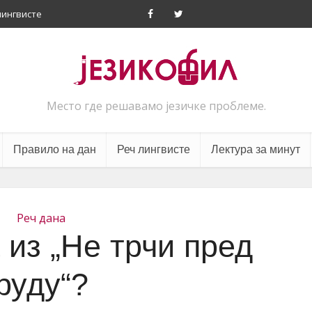
лингвисте
Место где решавамо језичке проблеме.
Правило на дан
Реч лингвисте
Лектура за минут
Реч дана
 из „Не трчи пред
руду“?