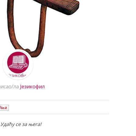
исао/ла
Језикофил
0
–
Удаћу се за њега!