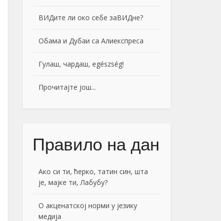
ВИДите ли око себе заВИДне?
Обама и Дубаи са Алиекспреса
Гулаш, чардаш, egészség!
Прочитајте још...
Правило на дан
Ако си ти, ћерко, татин син, шта
је, мајке ти, Лабубу?
О акценатској норми у језику
медија