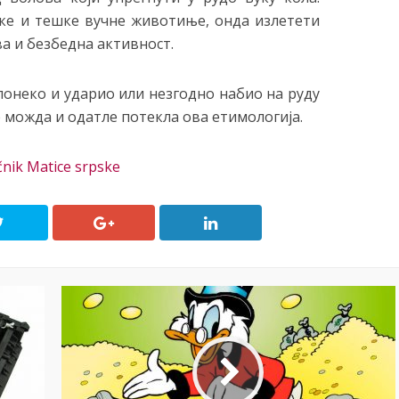
аке и тешке вучне животиње, онда излетети
а и безбедна активност.
понеко и ударио или незгодно набио на руду
је можда и одатле потекла ова етимологија.
nik Matice srpske