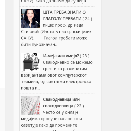
САНУ). Како да знамо да су леђа...
ШТА ТРЕБА ЗНАТИ О
ГЛАГОЛУ ТРЕБАТИ
( 24 )
пише: проф. др Рада
Стијовић (Институт за српски језик
САНУ). Глагол требати може
бити пунозначан...
И-мејл или имејл?
( 23 )
Свакодневно се можемо
срести са различитим
варијантама овог компјутерског
термина, од синтагми електронска
пошта и...
Свакодневица или
свакодневница
( 22 )
Често се у онлајн
медијима провуче наслов који
саветује како да промените