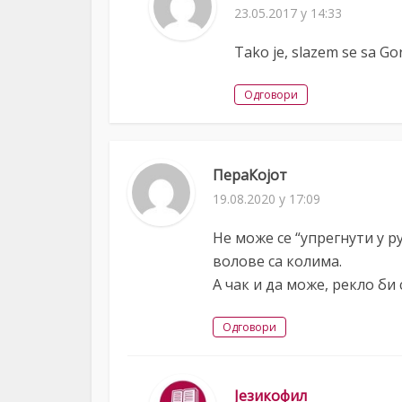
23.05.2017 у 14:33
Tako je, slazem se sa G
Одговори
ПераКојот
19.08.2020 у 17:09
Не може се “упрегнути у ру
волове са колима.
А чак и да може, рекло би с
Одговори
Језикофил