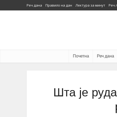
Реч дана
Правило на дан
Лектура за минут
Реч 
Почетна
Реч дана
Шта је руда