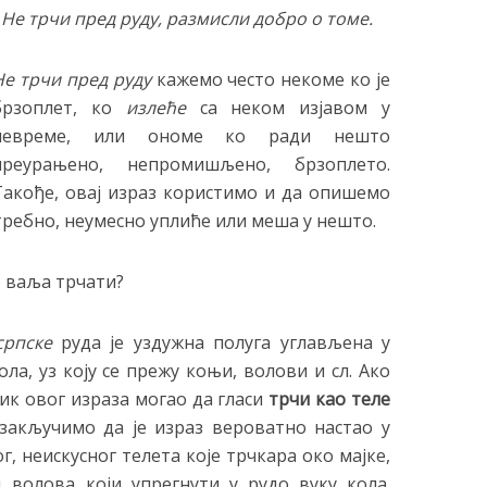
–
Не трчи пред руду, размисли добро о томе.
Не трчи пред руду
кажемо често некоме ко је
брзоплет, ко
излеће
са неком изјавом у
невреме, или ономе ко ради нешто
преурањено, непромишљено, брзоплето.
Такође, овај израз користимо и да опишемо
отребно, неумесно уплиће или меша у нешто.
е ваља трчати?
српске
руда је уздужна полуга углављена у
а, уз коју се прежу коњи, волови и сл. Ако
ик овог израза могао да гласи
трчи као теле
закључимо да је израз вероватно настао у
г, неискусног телета које трчкара око мајке,
 волова који упрегнути у рудо вуку кола.