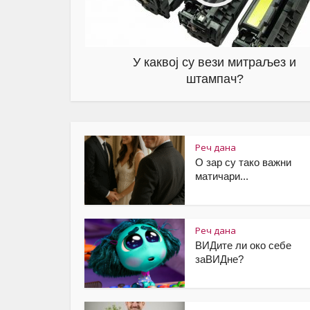
У каквој су вези митраљез и
штампач?
Реч дана
О зар су тако важни
матичари...
Реч дана
ВИДите ли око себе
заВИДне?