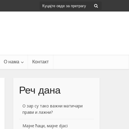
О нама
Контакт
Реч дана
О зар су тако важни матичари
прави и лажни?
Мајне ћаци, мајне djaci