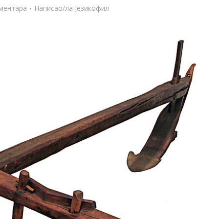
ментара
Написао/ла
Језикофил