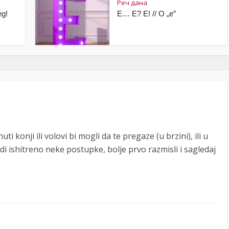
Реч дана
g!
Е… Е? Е! // О „е”
ti konji ili volovi bi mogli da te pregaze (u brzini), ili u
di ishitreno neke postupke, bolje prvo razmisli i sagledaj