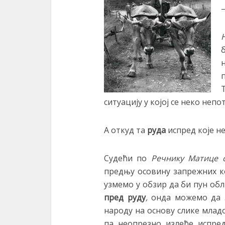
ситуацију у којој се неко неп
А откуд та
руда
испред које н
Судећи по
Речнику Матице 
предњу осовину запрежних кол
узмемо у обзир да би пун обл
пред руду
,
онда можемо да 
народу на основу слике младо
па неопрезно излеће испред