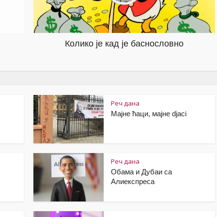
Колико је кад је баснословно
Реч дана
Мајне ћаци, мајне djaci
Реч дана
Обама и Дубаи са
Алиекспреса