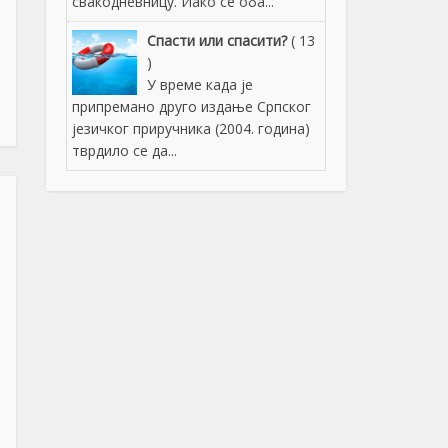
свакодневницу. Иако се оба...
Спасти или спасити?
( 13
)
У време када је
припремано друго издање Српског
језичког приручника (2004. година)
тврдило се да...