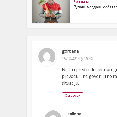
Реч дана
Гулаш, чардаш, egészsé
gordana
16.10.2014 у 18:45
Ne trci pred rudu, jer upregnu
prevodu – ne govori ili ne ra
situaciju.
Одговори
milena