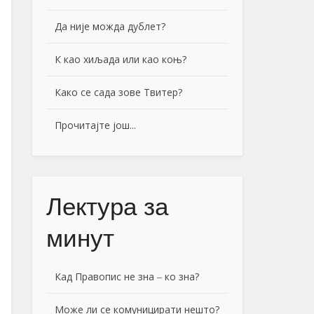
Да није можда дублет?
К као хиљада или као коњ?
Како се сада зове Твитер?
Прочитајте још...
Лектура за
минут
Кад Правопис не зна ‒ ко зна?
Може ли се комуницирати нешто?