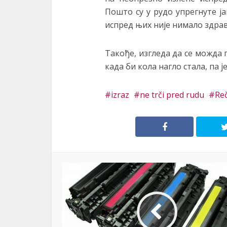
Пошто су у рудо упрегнуте ј
испред њих није нимало здрав
Такође, изгледа да се можда 
када би кола нагло стала, па 
izraz
ne trči pred rudu
Reč