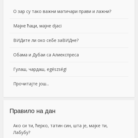
О зар су тако важни матичари прави и лажни?
Мајне ћаци, мајне djaci
ВИДите ли око себе заВИДне?
Обама и Дубаи са Алиекспреса
Гулаш, чардаш, egészség!
Прочитајте још...
Правило на дан
Ако си ти, ћерко, татин син, шта је, мајке ти,
Лабубу?