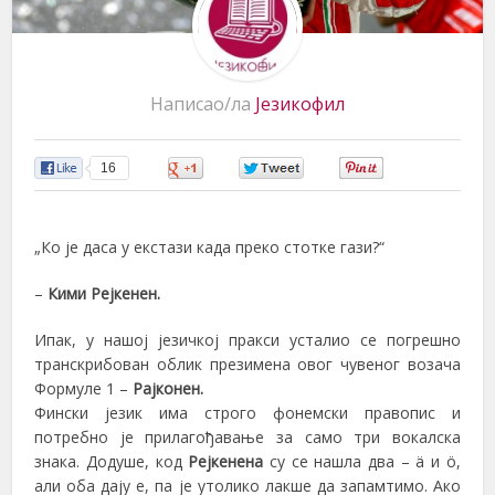
Написао/ла
Језикофил
16
0
0
0
„Ко је даса у екстази када преко стотке гази?“
–
Кими Рејкенен.
Ипак, у нашој језичкој пракси усталио се погрешно
транскрибован облик презимена овог чувеног возача
Формуле 1 –
Рајконен.
Фински језик има строго фонемски правопис и
потребно је прилагођавање за само три вокалска
знака. Додуше, код
Рејкенена
су се нашла два – ä и ö,
али оба дају е, па је утолико лакше да запамтимо. Ако