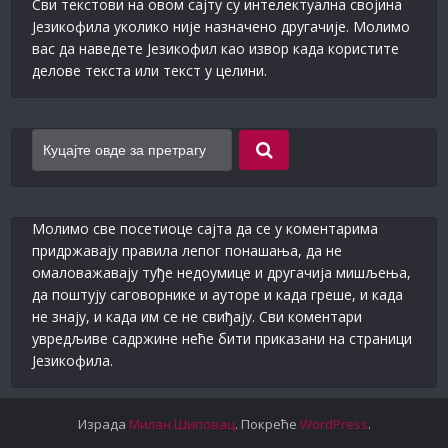
Сви текстови на овом сајту су интелектуална својина
Језикофила уколико није назначено другачије. Молимо
вас да наведете Језикофил као извор када користите
делове текста или текст у целини.
Молимо све посетиоце сајта да се у коментарима
придржавају правила лепог понашања, да не
омаловажавају туђе недоумице и другачија мишљења,
да поштују саговорнике и ауторе и када греше, и када
не знају, и када им се не свиђају. Сви коментари
увредљиве садржине неће бити приказани на страници
Језикофила.
Израда
Милан Шиповац
. Покреће
WordPress
.