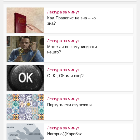
Лектура за минут
Кад Правопис не зна ‒ ко
зна?
Лектура за минут
Може ли се комуницирати
нешто?
Лектура за минут
О. К., ОК или океј?
Лектура за минут
Португалски азулежо и...
Лектура за минут
Нагорно(-)Карабах