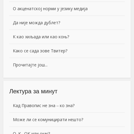
О акценатској норми у језику медија
Да није можда дублет?
К као хиљада или као коњ?
Како се сада зове Твитер?
Прочитајте још...
Лектура за минут
Кад Правопис не зна ‒ ко зна?
Може ли се комуницирати нешто?
О. К., ОК или океј?