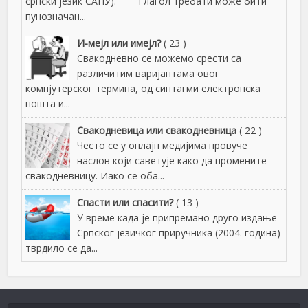
српски језик САНУ). Глагол требати може бити
пунозначан...
И-мејл или имејл?
( 23 )
Свакодневно се можемо срести са
различитим варијантама овог
компјутерског термина, од синтагми електронска
пошта и...
Свакодневица или свакодневница
( 22 )
Често се у онлајн медијима провуче
наслов који саветује како да промените
свакодневницу. Иако се оба...
Спасти или спасити?
( 13 )
У време када је припремано друго издање
Српског језичког приручника (2004. година)
тврдило се да...