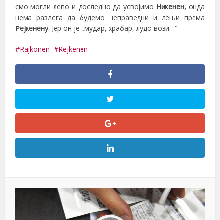
смо могли лепо и доследно да усвојимо
Никенен,
онда
нема разлога да будемо неправедни и лењи према
Рејкенену
. Јер он је „мудар, храбар, лудо вози…“
Rajkonen
Rejkenen