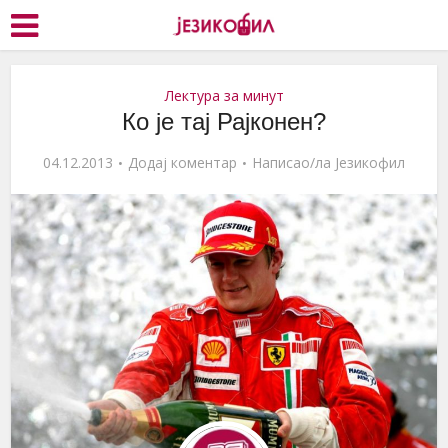
Лектура за минут
Ко је тај Рајконен?
04.12.2013
Додај коментар
Написао/ла
Језикофил