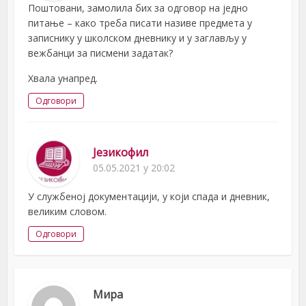
Поштовани, замолила бих за одговор на једно
питање – како треба писати називе предмета у
записнику у школском дневнику и у заглављу у
вежбанци за писмени задатак?
Хвала унапред.
Одговори
Језикофил
05.05.2021 у 20:02
У службеној документацији, у који спада и дневник,
великим словом.
Одговори
Мира