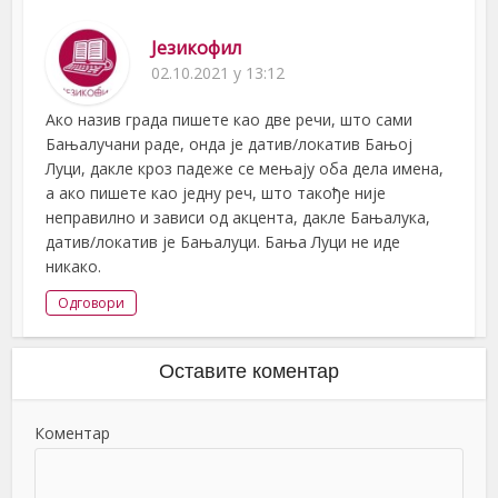
Језикофил
02.10.2021 у 13:12
Ако назив града пишете као две речи, што сами
Бањалучани раде, онда је датив/локатив Бањој
Луци, дакле кроз падеже се мењају оба дела имена,
а ако пишете као једну реч, што такође није
неправилно и зависи од акцента, дакле Бањалука,
датив/локатив је Бањалуци. Бања Луци не иде
никако.
Одговори
Оставите коментар
Коментар