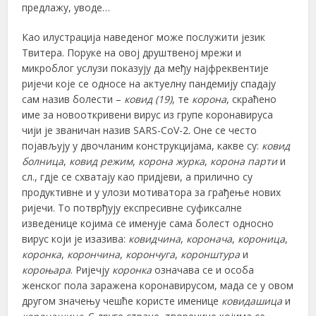
предлажу, уводе…
Као илустрација наведеног може послужити језик
Твитера. Поруке на овој друштвеној мрежи и
микроблог услузи показују да међу најфреквентије
ријечи које се односе на актуелну пандемију спадају
сам назив болести –
ковид
(19)
, те
корона
, скраћено
име за новооткривени вирус из групе коронавируса
чији је званичан назив SARS-CoV-2. Оне се често
појављују у двочланим конструкцијама, какве су:
ковид
болница
,
ковид режим
,
корона журка
,
корона парти
и
сл., гдје се схватају као придјеви, а прилично су
продуктивне и у улози мотиватора за грађење нових
ријечи. То потврђују експресивне суфиксалне
изведенице којима се именује сама болест односно
вирус који је изазива:
ковидчина
,
коронача
,
короница
,
коронка
,
корончина
,
корончуга
,
коронштура
и
короњара
. Ријечју
коронка
означава се и особа
женског пола заражена коронавирусом, мада се у овом
другом значењу чешће користе именице
ковидашица
и