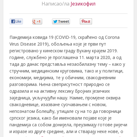
Написао/ла
Језикофил
0
0
0
0
Пандемија ковида 19 (COVID-19, скраћено од Corona
Virus Disease 2019), обољења које је први пут
регистровано у кинеском граду Вухану крајем 2019.
године, службено је проглашена 11. марта 2020, а од
тада до данас представља незаобилазну тему – како у
стручним, медицинским круговима, тако и у политици,
економији, медијима, те у обичним, свакодневним
разговорима. Њена свеприсутност природно се
одразила и на активну лексику бројних језичких
заједница, укључујући нашу. Наиме, промјене оквира
свакодневице, изазване суочавањем с новом,
непознатом болешћу, утицале су на то да говорници
српског језика, како би именовали појаве које је
пандемија са собом донијела, преузимају готове ријечи
и изразе из друге средине, али и стварају неке нове, о