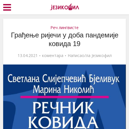
Реч лингвисте
Грађење ријечи у доба пандемије
ковида 19
13.04.2021
коментара
Написао/ла
Језикофил