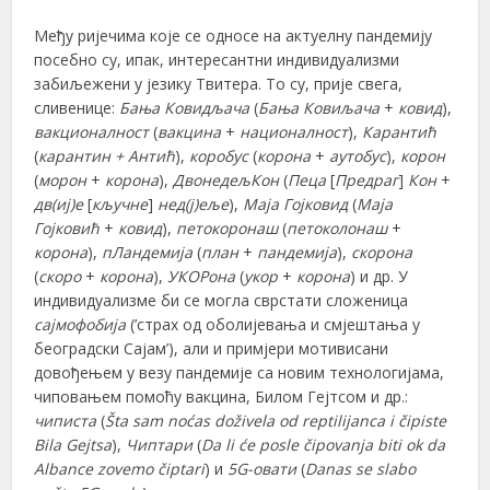
Међу ријечима које се односе на актуелну пандемију
посебно су, ипак, интересантни индивидуализми
забиљежени у језику Твитера. То су, прије свега,
сливенице:
Бања Ковидљача
(
Бања Ковиљача
+
ковид
),
вакционалност
(
вакцина
+
националност
),
Карантић
(
карантин + Антић
),
коробус
(
корона
+
аутобус
),
корон
(
морон
+
корона
),
ДвонедељКон
(
Пеца
[
Предраг
]
Кон
+
дв(иј)е
[
кључне
]
нед(ј)еље
),
Маја Гојковид
(
Маја
Гојковић
+
ковид
),
петокоронаш
(
петоколонаш
+
корона
),
пЛандемија
(
план
+
пандемија
),
скоронa
(
скоро
+
корона
),
УКОРона
(
укор
+
корона
) и др. У
индивидуализме би се могла сврстати сложеница
сајмофобија
(’страх од оболијевања и смјештања у
београдски Сајам’), али и примјери мотивисани
довођењем у везу пандемије са новим технологијама,
чиповањем помоћу вакцина, Билом Гејтсом и др.:
чиписта
(
Šta sam noćas doživela od reptilijanca i čipiste
Bila Gejtsa
),
Чиптари
(
Da li će posle čipovanja biti ok da
Albance zovemo čiptari
) и
5G-овати
(
Danas se slabo