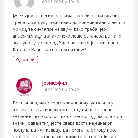
09.05.2021 у 10:16
Јуче чујем на неким вестима како би вакцинисани
требало да буду позитивно дискриминисани и нешто
ми код те синтагме не звучи како треба, јер
дискриминација значи неко лоше означавање па је
потпуно супротно од било чега што је позитивно.
Какав је Ваш став по том питању?
Одговори
Језикофил
14.05.2021 у 20:42
Поштована, иако се дискриминација усталила у
изразито негативном контексту њено основно
значење (потекло још из латинског од глагола који
значи „одвајати“) јесте свака врста неједнаког
поступања или издвајања некога на основу неког
својства, позитивна дискриминација постоји као