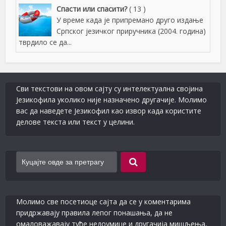
Спасти или спасити?
( 13 )
У време када је припремано друго издање
Српског језичког приручника (2004. година)
тврдило се да...
Сви текстови на овом сајту су интелектуална својина
Језикофила уколико није назначено другачије. Молимо
вас да наведете Језикофил као извор када користите
делове текста или текст у целини.
Молимо све посетиоце сајта да се у коментарима
придржавају правила лепог понашања, да не
омаловажавају туђе недоумице и другачија мишљења,