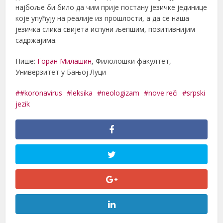
најбоље би било да чим прије постану језичке јединице
које упућују на реалије из прошлости, а да се наша
језичка слика свијета испуни љепшим, позитивнијим
садржајима.
Пише:
Горан Милашин
, Филолошки факултет,
Универзитет у Бањој Луци
#koronavirus
leksika
neologizam
nove reči
srpski
jezik