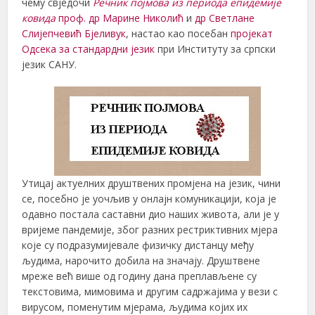
чему свједочи
Речник појмова из периода епидемије
ковида
проф. др Марине Николић
и
др Светлане
Слијепчевић Бјеливук
, настао као посебан
пројекат
Одсека за стандардни језик
при Институту за српски
језик САНУ.
Утицај актуелних друштвених промјена на језик, чини
се, посебно је уочљив у онлајн комуникацији, која је
одавно постала саставни дио наших живота, али је у
вријеме пандемије, због разних рестриктивних мјера
које су подразумијевале физичку дистанцу међу
људима, нарочито добила на значају. Друштвене
мреже већ више од годину дана преплављене су
текстовима, мимовима и другим садржајима у вези с
вирусом, поменутим мјерама, људима којих их