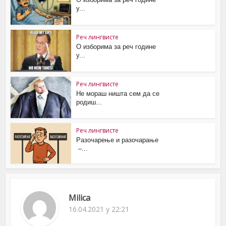
у...
Реч лингвисте
О изборима за реч године
у...
Реч лингвисте
Не мораш ништа сем да се
родиш...
Реч лингвисте
Разочарење и разочарање
–...
Milica
16.04.2021 у 22:21