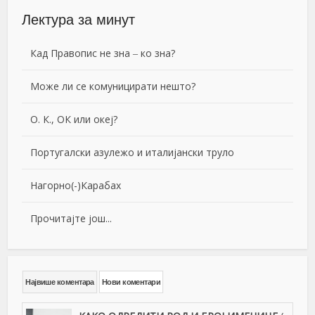
Лектура за минут
Кад Правопис не зна ‒ ко зна?
Може ли се комуницирати нешто?
О. К., ОК или океј?
Португалски азулежо и италијански труло
Нагорно(-)Карабах
Прочитајте још...
Највише коментара
Нови коментари