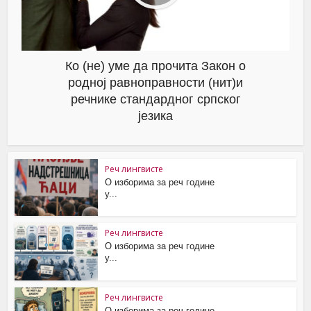
Ко (не) уме да прочита Закон о
родној равноправности (нит)и
речнике стандардног српског
језика
Реч лингвисте
О изборима за реч године
у...
Реч лингвисте
О изборима за реч године
у...
Реч лингвисте
О изборима за реч године