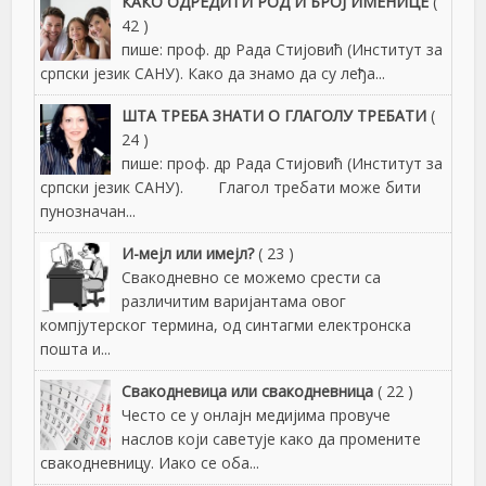
КАКО ОДРЕДИТИ РОД И БРОЈ ИМЕНИЦЕ
(
42 )
пише: проф. др Рада Стијовић (Институт за
српски језик САНУ). Како да знамо да су леђа...
ШТА ТРЕБА ЗНАТИ О ГЛАГОЛУ ТРЕБАТИ
(
24 )
пише: проф. др Рада Стијовић (Институт за
српски језик САНУ). Глагол требати може бити
пунозначан...
И-мејл или имејл?
( 23 )
Свакодневно се можемо срести са
различитим варијантама овог
компјутерског термина, од синтагми електронска
пошта и...
Свакодневица или свакодневница
( 22 )
Често се у онлајн медијима провуче
наслов који саветује како да промените
свакодневницу. Иако се оба...