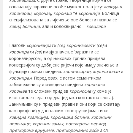
коронашица
. С друге стране, творенице којима се
означавају заражене особе мушког пола јесу:
ковидаш
,
коронарац
,
коронац
,
коронаш
те
коронџија
. Болница
специјализована за лијечење ове болести назива се
ковид болница
, али и колоквијално –
ковидара
.
Глаголи
коронизирати (се)
,
коронизовати (се)
и
коронирати
(се)
имају значење ’заразити се
коронавирусом’, а од њихових трпних придјева
конверзијом су добијене ријечи које имају значење и
функцију правих придјева:
коронизиран
,
коронизован
и
корониран
. Поред ових, с истом семантиком
забиљежени су и изведени придјеви
коронав
и
короњав
те сложени придјев
короносив
(у коме је
изостављен један од два једнака контактна слога).
Занимљиви су и придјеви (прави и они који се схватају
као придјеви) у двочланим конструкцијама типа:
ковидна коалиција
,
коронашка ботина
,
коронини
вилењаци
,
коронин замак
,
посткорона период
,
преткорона вр(иј)еме
,
преткоронално доба
и сл.