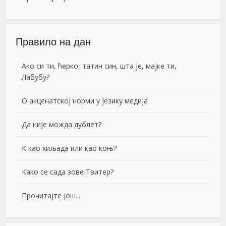
Правило на дан
Ако си ти, ћерко, татин син, шта је, мајке ти,
Лабубу?
О акценатској норми у језику медија
Да није можда дублет?
К као хиљада или као коњ?
Како се сада зове Твитер?
Прочитајте још...