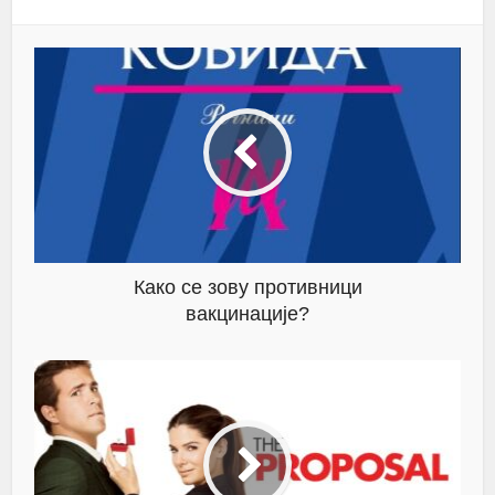
Како се зову противници
вакцинације?