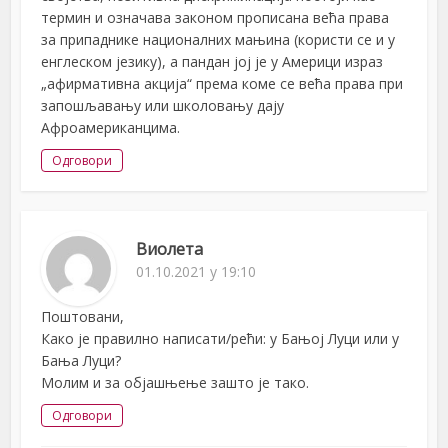
термин и означава законом прописана већа права
за припаднике националних мањина (користи се и у
енглеском језику), а пандан јој је у Америци израз
„афирмативна акција“ према коме се већа права при
запошљавању или школовању дају
Афроамериканцима.
Одговори
Виолета
01.10.2021 у 19:10
Поштовани,
Како је правилно написати/рећи: у Бањој Луци или у
Бања Луци?
Молим и за објашњење зашто је тако.
Одговори